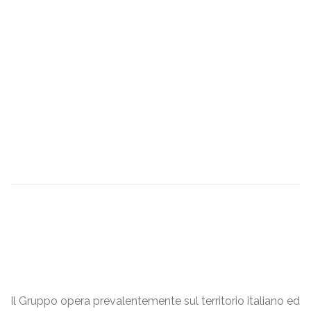
GENERARE LUNGIMIRANZA
Trattando capitali pazienti, responsabilità sociale e
conservazione ambientale.
GENERARE IL BENE COMUNE
Sviluppando bellezza, condivisione ed attenzione.
GENERARE SVILUPPO
Tecnologico, umano e finanziario.
Il Gruppo opera prevalentemente sul territorio italiano ed