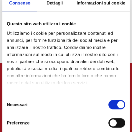
Consenso
Dettagli
Informazioni sui cookie
La nostra ONLUS nasce per rispondere al desiderio di
Questo sito web utilizza i cookie
condivisione: crediamo fermamente che senza
condivisione, nella vita di ognuno, non ci possa essere
Utilizziamo i cookie per personalizzare contenuti ed
annunci, per fornire funzionalità dei social media e per
vera felicità.
analizzare il nostro traffico. Condividiamo inoltre
informazioni sul modo in cui utilizza il nostro sito con i
nostri partner che si occupano di analisi dei dati web,
pubblicità e social media, i quali potrebbero combinarle
con altre informazioni che ha fornito loro o che hanno
raccolto dal suo utilizzo dei loro servizi.
Selezione
Necessari
del
consenso
Preferenze