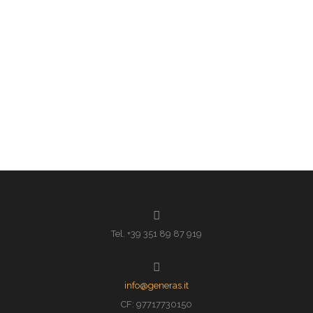
Tel. +39 351 89 87 919
info@generas.it
CF: 97717730150